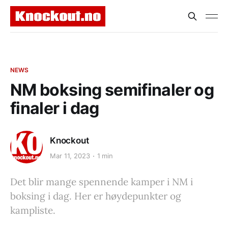
NEWS
NM boksing semifinaler og
finaler i dag
Knockout
Mar 11, 2023
1 min
Det blir mange spennende kamper i NM i
boksing i dag. Her er høydepunkter og
kampliste.