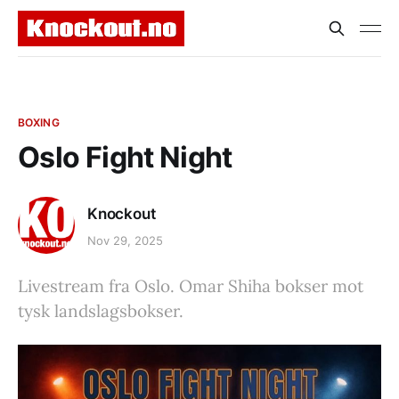
BOXING
Oslo Fight Night
Knockout
Nov 29, 2025
Livestream fra Oslo. Omar Shiha bokser mot
tysk landslagsbokser.