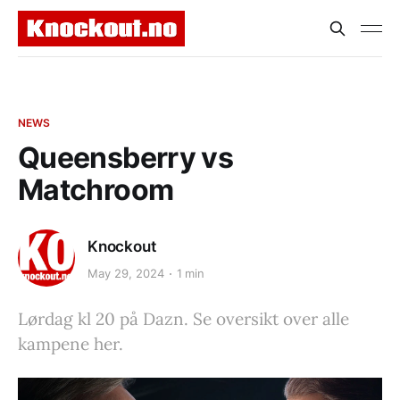
NEWS
Queensberry vs
Matchroom
Knockout
May 29, 2024
1 min
Lørdag kl 20 på Dazn. Se oversikt over alle
kampene her.